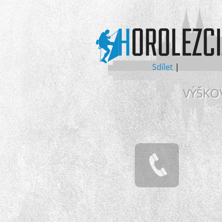
Sdílet
|
VÝŠKOV