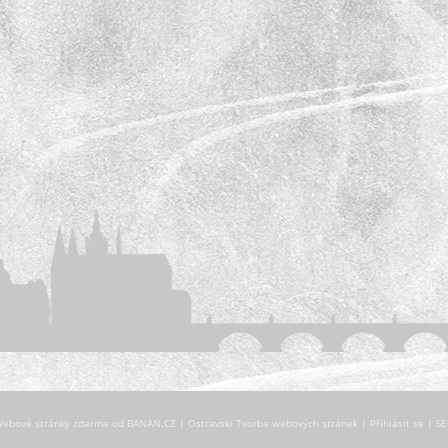
ebové stránky zdarma
od
BANAN.CZ
|
Ostravski Tvorba webových stránek
|
Přihlásit se
|
S