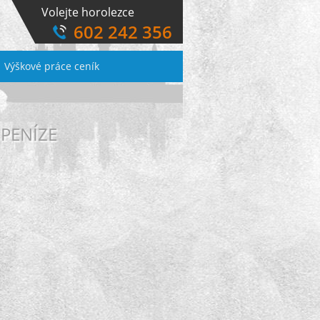
Volejte horolezce
602 242 356
Výškové práce ceník
 PENÍZE