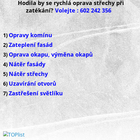
Hodila by se rychlá oprava střechy při
zatékání?
Volejte : 602 242 356
Opravy komínu
1)
Zateplení fasád
2)
Oprava okapu, výměna okapů
3)
Nátěr fasády
4)
Nátěr střechy
5)
Uzavírání otvorů
6)
Zastřešení světlíku
7)